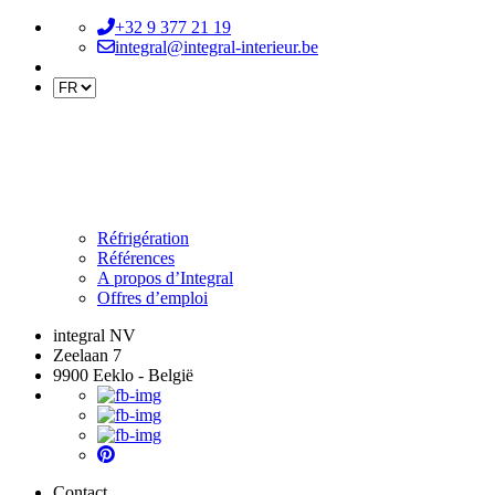
+32 9 377 21 19
integral@integral-interieur.be
Réfrigération
Références
A propos d’Integral
Offres d’emploi
integral NV
Zeelaan 7
9900 Eeklo - België
Contact