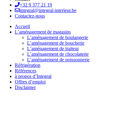
+32 9 377 21 19
integral@integral-interieur.be
Contactez-nous
Accueil
L’aménagement de magasins
L’aménagement de boulangerie
L’aménagement de boucherie
L’aménagement de traiteur
L’aménagement de chocolaterie
L’aménagement de poissonnerie
Réfrigération
Références
à propos d’Integral
Offres d’emploi
Disclaimer