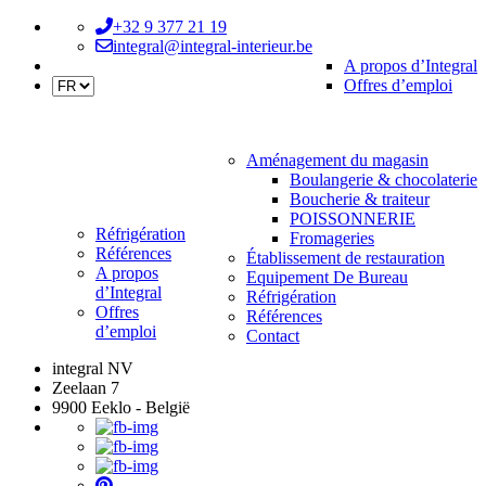
+32 9 377 21 19
integral@integral-interieur.be
A propos d’Integral
Offres d’emploi
Aménagement du magasin
Boulangerie & chocolaterie
Boucherie & traiteur
POISSONNERIE
Réfrigération
Fromageries
Références
Établissement de restauration
A propos
Equipement De Bureau
d’Integral
Réfrigération
Offres
Références
d’emploi
Contact
integral NV
Zeelaan 7
9900 Eeklo - België