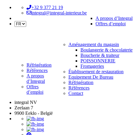
+32 9 377 21 19
integral@integral-interieur.be
A propos d’Integral
Offres d’emploi
Aménagement du magasin
Boulangerie & chocolaterie
Boucherie & traiteur
POISSONNERIE
Réfrigération
Fromageries
Références
Établissement de restauration
A propos
Equipement De Bureau
d’Integral
Réfrigération
Offres
Références
d’emploi
Contact
integral NV
Zeelaan 7
9900 Eeklo - België