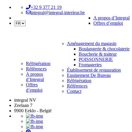
+32 9 377 21 19
integral@integral-interieur.be
A propos d’Integral
Offres d’emploi
Aménagement du magasin
Boulangerie & chocolaterie
Boucherie & traiteur
POISSONNERIE
Réfrigération
Fromageries
Références
Établissement de restauration
A propos
Equipement De Bureau
d’Integral
Réfrigération
Offres
Références
d’emploi
Contact
integral NV
Zeelaan 7
9900 Eeklo - België